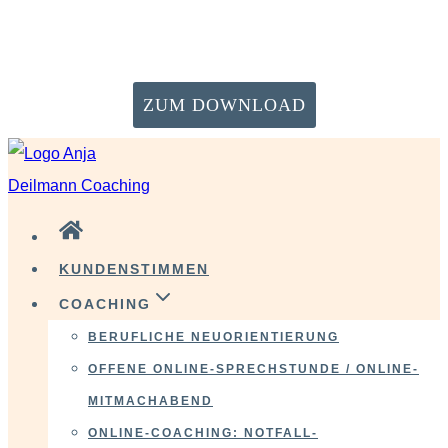
VERÄNDERE DICH GLÜCKLICH! Starte mit deiner
Neustart-Checkliste!
ZUM DOWNLOAD
Zum
Inhalt
springen
KUNDENSTIMMEN
COACHING
BERUFLICHE NEUORIENTIERUNG
OFFENE ONLINE-SPRECHSTUNDE / ONLINE-
MITMACHABEND
ONLINE-COACHING: NOTFALL-