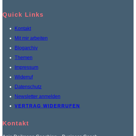
der
Produktseite
Quick Links
gewählt
Kontakt
werden
Mit mir arbeiten
Blogarchiv
Themen
Impressum
Widerruf
Datenschutz
Newsletter anmelden
VERTRAG WIDERRUFEN
Kontakt