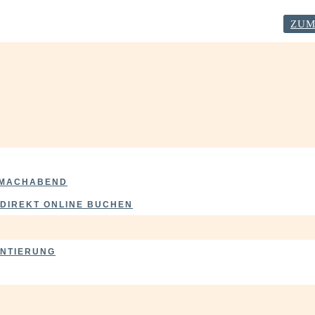
 GLÜCKLICH! Starte mit deiner Neustart-Checkliste!
ZUM
ITMACHABEND
DIREKT ONLINE BUCHEN
ENTIERUNG