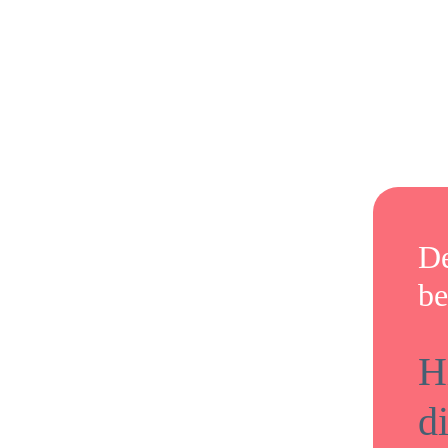
De
be
H
d