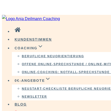
VERÄNDERE DICH
Zum
Inhalt
springen
KUNDENSTIMMEN
COACHING
BERUFLICHE NEUORIENTIERUNG
OFFENE ONLINE-SPRECHSTUNDE / ONLINE-M
ONLINE-COACHING: NOTFALL-SPRECHSTUNDE 
0€-ANGEBOTE
NEUSTART-CHECKLISTE BERUFLICHE NEUORI
NEWSLETTER
BLOG