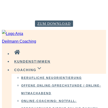
VERÄNDERE DICH GLÜCKLICH! Starte mit deiner
Neustart-Checkliste!
ZUM DOWNLOAD
Zum
Inhalt
springen
KUNDENSTIMMEN
COACHING
BERUFLICHE NEUORIENTIERUNG
OFFENE ONLINE-SPRECHSTUNDE / ONLINE-
MITMACHABEND
ONLINE-COACHING: NOTFALL-