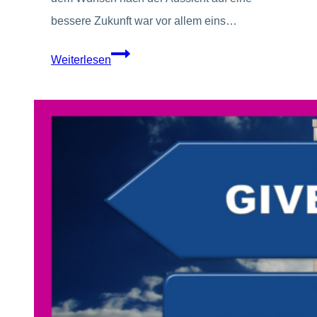
bessere Zukunft war vor allem eins…
Chancen
Weiterlesen
sehen
in
der
Krise