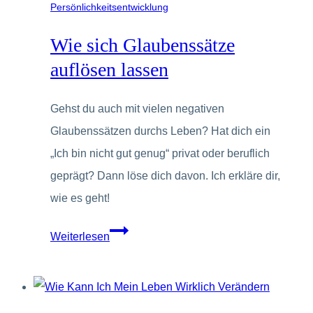
–
Persönlichkeitsentwicklung
wie
Wie sich Glaubenssätze
geht
auflösen lassen
das?
Gehst du auch mit vielen negativen
Glaubenssätzen durchs Leben? Hat dich ein
„Ich bin nicht gut genug“ privat oder beruflich
geprägt? Dann löse dich davon. Ich erkläre dir,
wie es geht!
Wie
Weiterlesen
sich
Glaubenssätze
auflösen