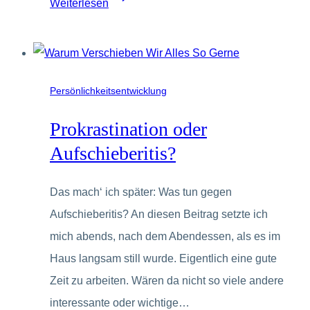
Weiterlesen
schneller,
weiter
–
Selbstoptimierung
Persönlichkeitsentwicklung
liegt
Prokrastination oder
voll
Aufschieberitis?
im
Trend
Das mach‘ ich später: Was tun gegen
Aufschieberitis? An diesen Beitrag setzte ich
mich abends, nach dem Abendessen, als es im
Haus langsam still wurde. Eigentlich eine gute
Zeit zu arbeiten. Wären da nicht so viele andere
interessante oder wichtige…