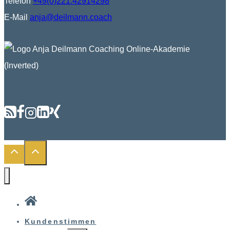
Telefon
+49(0)221.42914298
E-Mail
anja@deilmann.coach
Kundenstimmen