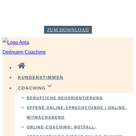
VERÄNDERE DICH GLÜCKLICH! Starte mit deiner
Neustart-Checkliste!
ZUM DOWNLOAD
Zum
Inhalt
springen
KUNDENSTIMMEN
COACHING
BERUFLICHE NEUORIENTIERUNG
OFFENE ONLINE-SPRECHSTUNDE / ONLINE-
MITMACHABEND
ONLINE-COACHING: NOTFALL-