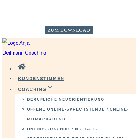
VERÄNDERE DICH GLÜCKLICH! Starte mit deiner
Neustart-Checkliste!
ZUM DOWNLOAD
Zum
Inhalt
springen
KUNDENSTIMMEN
COACHING
BERUFLICHE NEUORIENTIERUNG
OFFENE ONLINE-SPRECHSTUNDE / ONLINE-
MITMACHABEND
ONLINE-COACHING: NOTFALL-