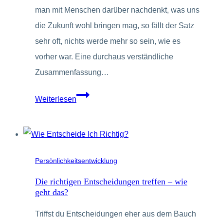
man mit Menschen darüber nachdenkt, was uns
Trend
die Zukunft wohl bringen mag, so fällt der Satz
sehr oft, nichts werde mehr so sein, wie es
vorher war. Eine durchaus verständliche
Zusammenfassung…
Was
Weiterlesen
wir
aus
der
Krise
Persönlichkeitsentwicklung
lernen
Die richtigen Entscheidungen treffen – wie
können
geht das?
Triffst du Entscheidungen eher aus dem Bauch