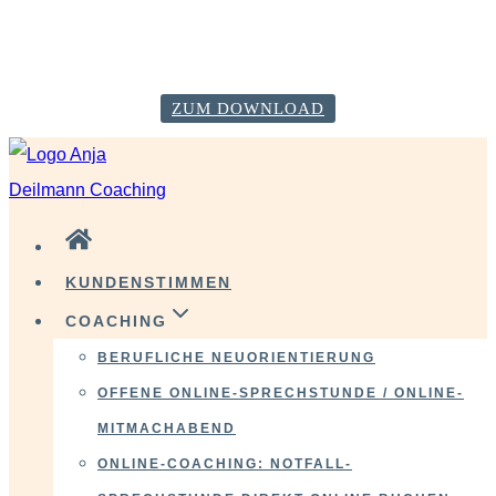
VERÄNDERE DICH GLÜCKLICH! Starte mit deiner
Neustart-Checkliste!
ZUM DOWNLOAD
Zum
Inhalt
springen
KUNDENSTIMMEN
COACHING
BERUFLICHE NEUORIENTIERUNG
OFFENE ONLINE-SPRECHSTUNDE / ONLINE-
MITMACHABEND
ONLINE-COACHING: NOTFALL-