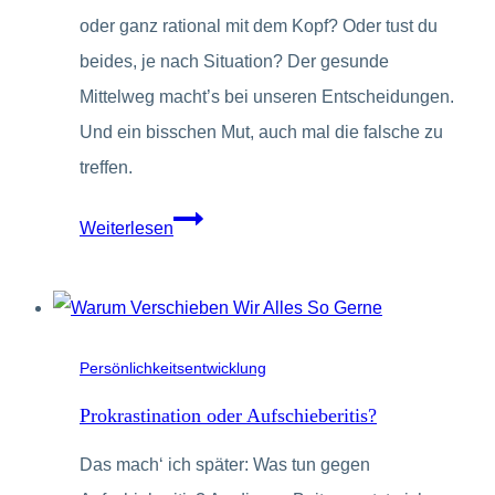
oder ganz rational mit dem Kopf? Oder tust du
beides, je nach Situation? Der gesunde
Mittelweg macht’s bei unseren Entscheidungen.
Und ein bisschen Mut, auch mal die falsche zu
treffen.
Die
Weiterlesen
richtigen
Entscheidungen
treffen
–
Persönlichkeitsentwicklung
wie
Prokrastination oder Aufschieberitis?
geht
Das mach‘ ich später: Was tun gegen
das?