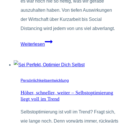
es war noch nie so heftig, was wir gerade
auszuhalten haben. Von tiefen Auswirkungen
der Wirtschaft über Kurzarbeit bis Social
Distancing wird jedem von uns viel abverlangt.
6
Weiterlesen
Unternehmer,
die
die
Chancen
Persönlichkeitsentwicklung
in
Höher, schneller, weiter – Selbstoptimierung
der
liegt voll im Trend
Krise
Selbstoptimierung ist voll im Trend? Fragt sich,
nutzen
wie lange noch. Denn vorwärts immer, rückwärts