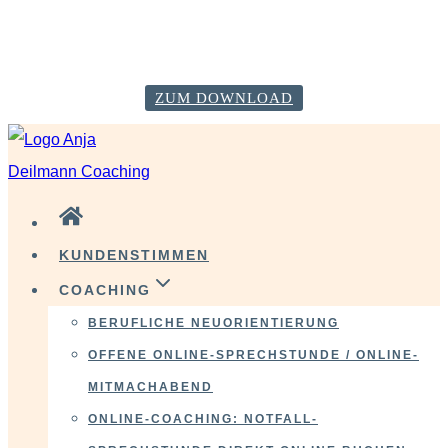
VERÄNDERE DICH GLÜCKLICH! Starte mit deiner
Neustart-Checkliste!
ZUM DOWNLOAD
Zum
Inhalt
springen
KUNDENSTIMMEN
COACHING
BERUFLICHE NEUORIENTIERUNG
OFFENE ONLINE-SPRECHSTUNDE / ONLINE-
MITMACHABEND
ONLINE-COACHING: NOTFALL-