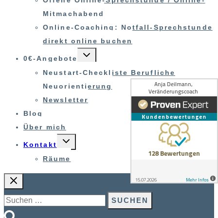
Offene Online-Sprechstunde / Online-
Mitmachabend
Online-Coaching: Notfall-Sprechstunde
direkt online buchen
UNTERMENÜ
0€-Angebote
UMSCHALTEN
Neustart-Checkliste Berufliche
Neuorientierung
Newsletter
Blog
Über mich
UNTERMENÜ
Kontakt
UMSCHALTEN
Räume
Suchen
nach: